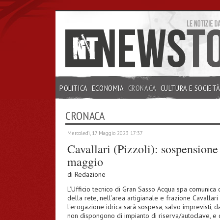
POLITICA
ECONOMIA
CRONACA
CULTURA E SOCIET
INCHIESTE
CRONACA
Mercoledì, 17 Maggio 2023 17:37
Cavallari (Pizzoli): sospensione
maggio
di
Redazione
L’Ufficio tecnico di Gran Sasso Acqua spa comunica c
della rete, nell’area artigianale e frazione Cavall
l'erogazione idrica sarà sospesa, salvo imprevisti, dal
non dispongono di impianto di riserva/autoclave, e c