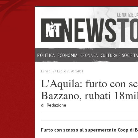
POLITICA
ECONOMIA
CRONACA
CULTURA E SOCIET
INCHIESTE
Lunedì, 27 Luglio 2020 14:01
L'Aquila: furto con s
Bazzano, rubati 18mi
di
Redazione
Furto con scasso al supermercato Coop di Ba