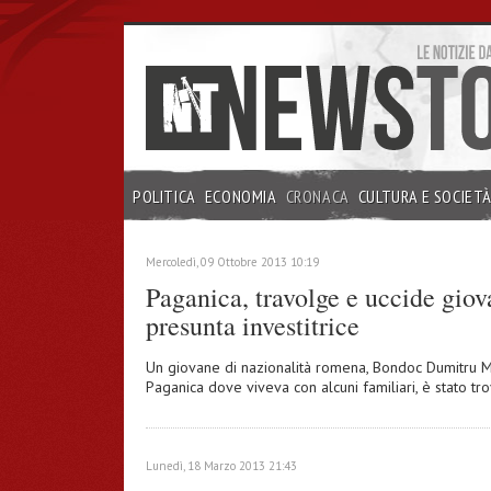
POLITICA
ECONOMIA
CRONACA
CULTURA E SOCIET
INCHIESTE
Mercoledì, 09 Ottobre 2013 10:19
Paganica, travolge e uccide giov
presunta investitrice
Un giovane di nazionalità romena, Bondoc Dumitru Miti
Paganica dove viveva con alcuni familiari, è stato tr
Lunedì, 18 Marzo 2013 21:43