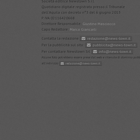
Società editrice Newstown S.r.l.
Quotidiano digitale registrato presso il Tribunale
dell'Aquila con decreto n°3 del 6 giugno 2013
P. IVA 02116420668
Direttore Responsabile:
Giustino Masciocco
Capo Redattore:
Marco Giancarli
Contatta la redazione
redazione@news-town.it
–
Per la pubblicità sul sito:
pubblicita@news-town.it
–
Per contattare Newstown Srl
info@news-town.it
Alcune foto potrebbero essere prese dal web e ritenute di dominio pubbl
all'indirizzo
redazione@news-town.it