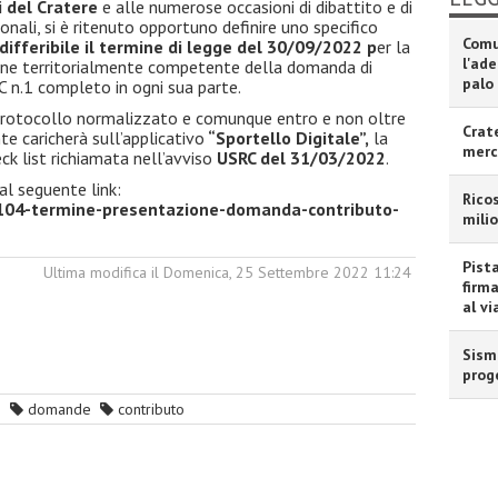
i del Cratere
e alle numerose occasioni di dibattito e di
onali, si è ritenuto opportuno definire uno specifico
Comu
differibile il termine di legge del 30/09/2022 p
er la
l'ad
une territorialmente competente della domanda di
palo
C n.1 completo in ogni sua parte.
 protocollo normalizzato e comunque entro e non oltre
Crat
nte caricherà sull’applicativo
“Sportello Digitale”,
la
merc
k list richiamata nell’avviso
USRC del 31/03/2022
.
al seguente link:
Ricos
104-termine-presentazione-domanda-contributo-
milio
Pista
Ultima modifica il Domenica, 25 Settembre 2022 11:24
firm
al vi
Sism
prog
e
domande
contributo