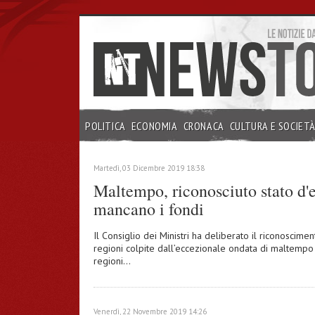
POLITICA
ECONOMIA
CRONACA
CULTURA E SOCIET
INCHIESTE
Martedì, 03 Dicembre 2019 18:38
Maltempo, riconosciuto stato d
mancano i fondi
Il Consiglio dei Ministri ha deliberato il riconosci
regioni colpite dall’eccezionale ondata di maltempo
regioni…
Venerdì, 22 Novembre 2019 14:26