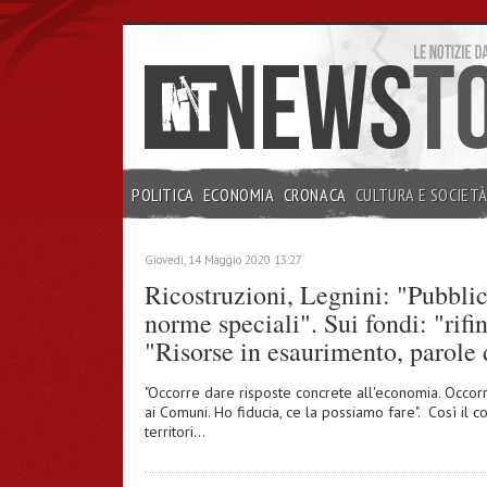
POLITICA
ECONOMIA
CRONACA
CULTURA E SOCIET
INCHIESTE
Giovedì, 14 Maggio 2020 13:27
Ricostruzioni, Legnini: "Pubblic
norme speciali". Sui fondi: "rifi
"Risorse in esaurimento, parole
"Occorre dare risposte concrete all'economia. Occorr
ai Comuni. Ho fiducia, ce la possiamo fare". Così il c
territori…