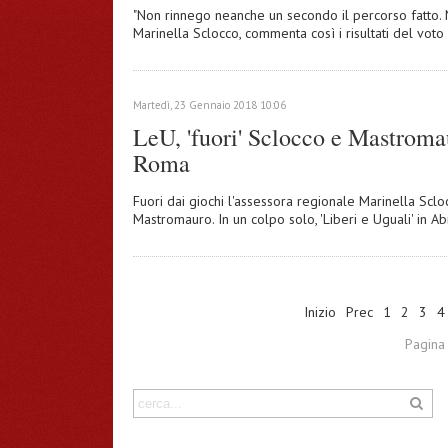
"Non rinnego neanche un secondo il percorso fatto. 
Marinella Sclocco, commenta così i risultati del vo
Martedì, 23 Gennaio 2018 10:06
LeU, 'fuori' Sclocco e Mastromau
Roma
Fuori dai giochi l'assessora regionale Marinella Sclo
Mastromauro. In un colpo solo, 'Liberi e Uguali' in A
Inizio
Prec
1
2
3
4
Pagina 