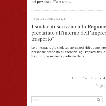
del personale ATA in tutte…
Martedì, 11 Ottobre 2022 10:37
I sindacati scrivono alla Regione
precariato all'interno dell’impre
trasporto"
Le principali sigle sindacali abruzzesi richiedono int
personale preposto all’esercizio, agli impianti fissi 
trasporto, ovviamente parliamo della…
Inizio
Prec
1
2
3
4
Pagina 