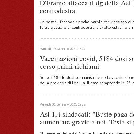
D'Eramo attacca il dg della Asl T
centrodestra
Un post su facebook, poche parole che rischiano di me
forze politiche di centrodestra, a livello cittadino e 
Martedì, 19 Gennaio 2021 18:07
Vaccinazioni covid, 5184 dosi s
corso primi richiami
Sono 5.184 le dosi somministrate nella vaccinazione cov
della provincia di L’Aquila. Il dato comprende le 33 
Venerdì, 01 Gennaio 2021 19:38
Asl 1, i sindacati: "Buste paga 
aumentate grazie a noi. Testa si
"Il manager della Asl 1 Roberto Testa sta prendend